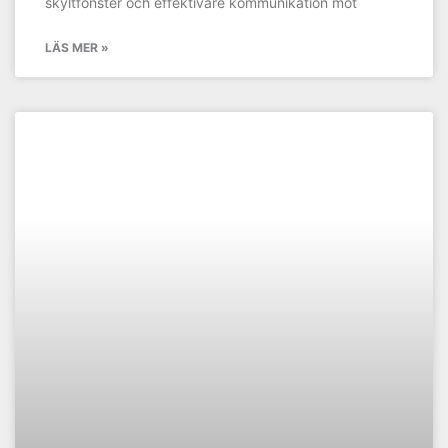
skyltfönster och effektivare kommunikation mot
LÄS MER »
KUNDCASE