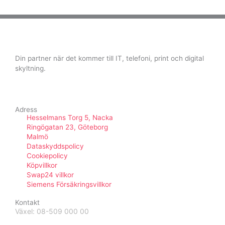
Din partner när det kommer till IT, telefoni, print och digital
skyltning.
F
I
Y
a
n
o
c
s
u
Adress
e
t
t
Hesselmans Torg 5, Nacka
b
a
u
Ringögatan 23, Göteborg
o
g
b
Malmö
o
r
e
Dataskyddspolicy
k
a
Cookiepolicy
m
Köpvillkor
Swap24 villkor
Siemens Försäkringsvillkor
Kontakt
Växel: 08-509 000 00