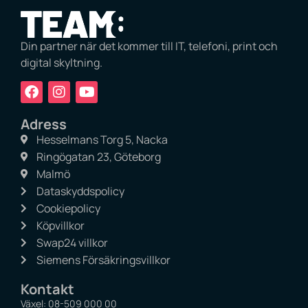
Din partner när det kommer till IT, telefoni, print och
digital skyltning.
F
I
Y
a
n
o
c
s
u
Adress
e
t
t
Hesselmans Torg 5, Nacka
b
a
u
o
g
b
Ringögatan 23, Göteborg
o
r
e
Malmö
k
a
Dataskyddspolicy
m
Cookiepolicy
Köpvillkor
Swap24 villkor
Siemens Försäkringsvillkor
Kontakt
Växel: 08-509 000 00