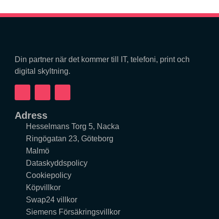
Din partner när det kommer till IT, telefoni, print och
digital skyltning.
F
I
Y
a
n
o
c
s
u
Adress
e
t
t
Hesselmans Torg 5, Nacka
b
a
u
o
g
b
Ringögatan 23, Göteborg
o
r
e
Malmö
k
a
Dataskyddspolicy
m
Cookiepolicy
Köpvillkor
Swap24 villkor
Siemens Försäkringsvillkor