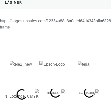
LÄS MER
https://pages.upsales.com/12334u88e8a0eed64d4348bffa682
frame