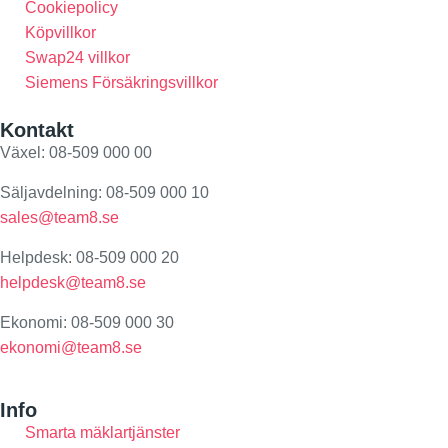
m
Cookiepolicy
Köpvillkor
Swap24 villkor
Siemens Försäkringsvillkor
Kontakt
Växel: 08-509 000 00
Säljavdelning: 08-509 000 10
sales@team8.se
Helpdesk: 08-509 000 20
helpdesk@team8.se
Ekonomi: 08-509 000 30
ekonomi@team8.se
Info
Smarta mäklartjänster