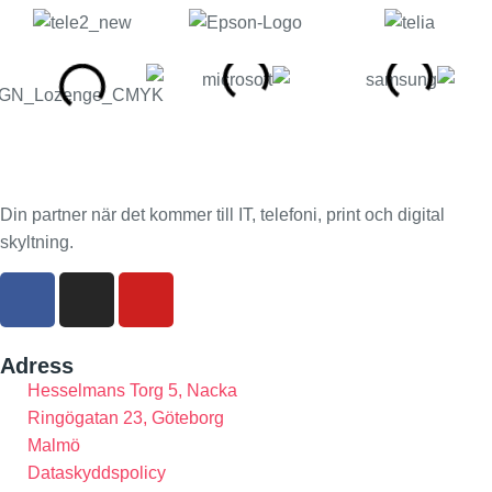
Din partner när det kommer till IT, telefoni, print och digital
skyltning.
F
I
Y
a
n
o
c
s
u
e
t
t
Adress
b
a
u
Hesselmans Torg 5, Nacka
o
g
b
Ringögatan 23, Göteborg
o
r
e
Malmö
k
a
Dataskyddspolicy